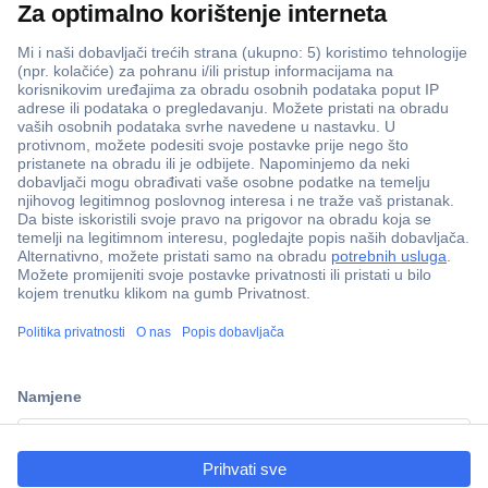
ccp.user.init.failed.titl
e
ccp.user.init.failed