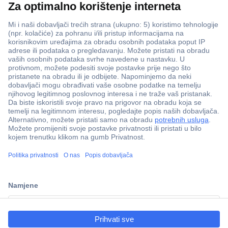
ccp.user.init.failed.titl
e
ccp.user.init.failed