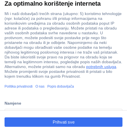
ccp.user.init.failed.titl
e
ccp.user.init.failed