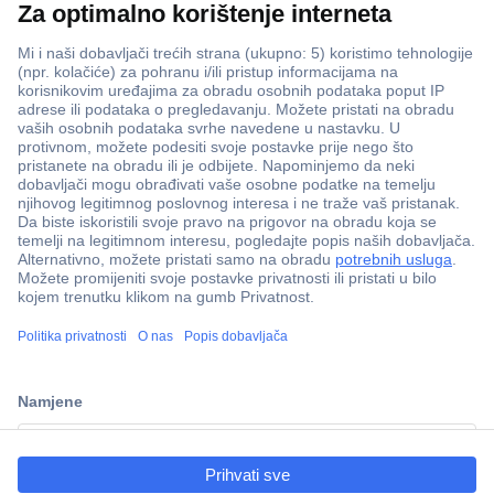
ccp.user.init.failed.titl
e
ccp.user.init.failed